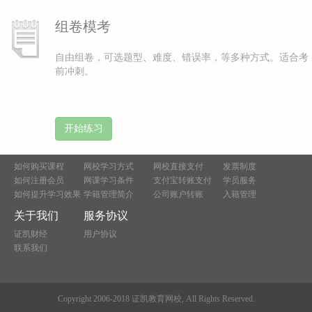
组卷模考
自由组卷，可选题型、难度、错误率，等多种方式。适合考
前冲刺。
开始练习
新手指南
学习须知
支付方式
售后服务
如何购买课程
网校学习方式
网校直接支付
发票制度
如何注册会员
网课学习条件
支付宝转账支付
学员服务
如何提升学习效果
学籍管理简介
公司账户转账
入籍管理
关于我们
服务协议
证凯财经
用户协议
联系我们
Copyright 2006-2018 证凯教育网校, All Rights Reserved.